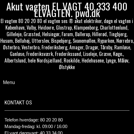
Akut vagten EL VAGT 40 333 400
ELVAGTEN. pwd.dk
El vagten 80 20 20 80 el vagten ses ® akut elektriker, døgn el vagten i
København, Valby, Hvidovre, Glostrup, Klampenborg, Charlottenlund,
Gilleleje, Græsted, Helsingør, Farum, Ballerup, Hillerød, Tingbjerg,
Husum, Bellahøj, Utterslev, Bispebjerg, Svanemøllen, Ryparken, Nørrebro,
Østerbro, Vesterbro, Frederiksberg, Amager, Dragør, Tårnby, Ramløse,
Ganløse, Frederiksværk, Frederikssund, Liseleje, Græve, Køge.,
Albertslund, hele Nordsjælland, Roskilde, Hedehusene, Lynge, Måløv,
Ølstykke
Menu
KONTAKT OS
Telefon hverdage: 80 20 20 80
Mandag-fredag: kl. 09:00 / 16:00
El vagt døgnvagt: 40 33 34 00